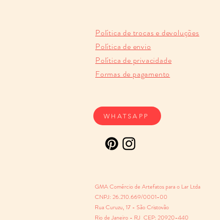
Política de trocas e devoluções
Política de envio
Política de privacidade
Formas de pagamento
WHATSAPP
GMA Comércio de Artefatos para o Lar Ltda
CNPJ: 26.210.669/0001-00
Rua Curuzu, 17 - São Cristovão
Rio de Janeiro - RJ CEP: 20920-440