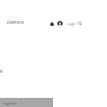
CONTATO
Login
e
esgotado