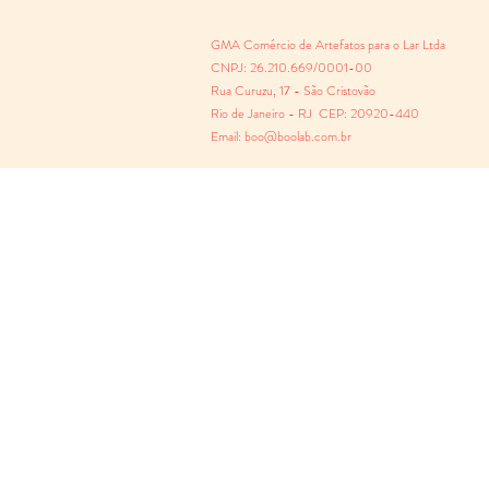
GMA Comércio de Artefatos para o Lar Ltda
CNPJ: 26.210.669/0001-00
Rua Curuzu, 17 - São Cristovão
Rio de Janeiro - RJ CEP: 20920-440
Email: boo@boolab.com.br