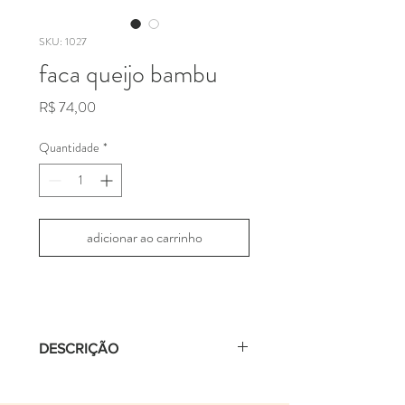
SKU: 1027
faca queijo bambu
Preço
R$ 74,00
Quantidade
*
adicionar ao carrinho
DESCRIÇÃO
faca de queijo com cabo de bambu