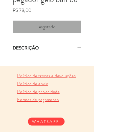
Preço
R$ 78,00
esgotado
DESCRIÇÃO
pegador de gelo com cabo de bambu
natural e aço inox
Política de trocas e devoluções
medidas:
Política de envio
22.5cm
Política de privacidade
Formas de pagamento
instruções de uso:
- lavar à mão
- usar lado macio da esponja
WHATSAPP
- lavar com detergente neutro
- não usar produtos de limpeza e