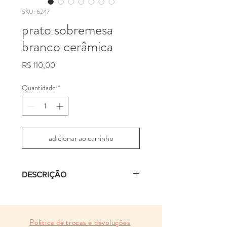
SKU: 6247
prato sobremesa
branco cerâmica
Preço
R$ 110,00
Quantidade
*
adicionar ao carrinho
DESCRIÇÃO
prato raso branco com borda em
barro aparente feito em cerâmica de
alta temperatuda
Política de trocas e devoluções