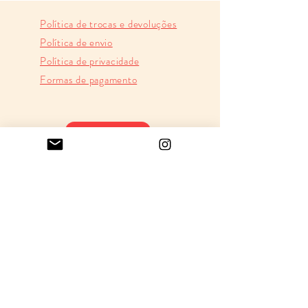
friso vermelho pintado à mão
Política de trocas e devoluções
medidas:
Política de envio
diâmetro - 20.5cm
Política de privacidade
Formas de pagamento
WHATSAPP
100%
SEGURO
Certificado SSL
Ambiente 100% Seguro.
Sua Informação é Protegida
Pela Criptografia SSL 256-Bit.
ENVIO PARA TODO BRASIL